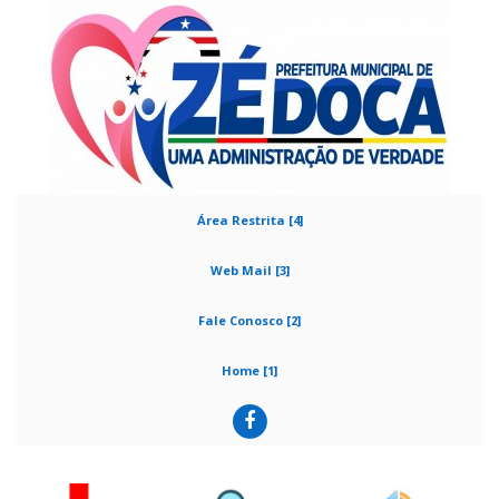
Área Restrita [4]
Web Mail [3]
Fale Conosco [2]
Home [1]