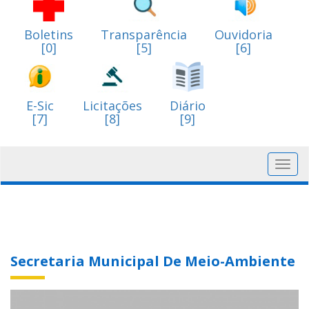
Boletins
Transparência
Ouvidoria
[0]
[5]
[6]
E-Sic
Licitações
Diário
[7]
[8]
[9]
Toggl
navig
Secretaria Municipal De Meio-Ambiente