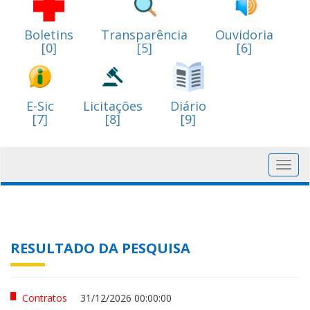
Boletins
Transparência
Ouvidoria
[0]
[5]
[6]
E-Sic
Licitações
Diário
[7]
[8]
[9]
Toggl
navig
RESULTADO DA PESQUISA
Contratos
31/12/2026 00:00:00