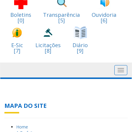
Boletins
Transparência
Ouvidoria
[0]
[5]
[6]
E-Sic
Licitações
Diário
[7]
[8]
[9]
Toggl
navig
MAPA DO SITE
Home