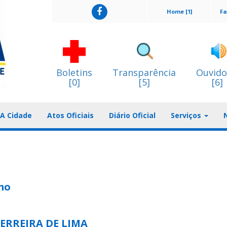
Home [1]
Fa
Boletins
Transparência
Ouvido
[0]
[5]
[6]
A Cidade
Atos Oficiais
Diário Oficial
Serviços
mo
FERREIRA DE LIMA