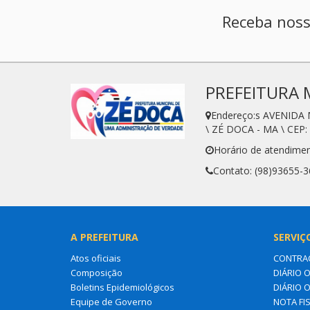
Receba noss
PREFEITURA 
Endereço:s AVENIDA
\ ZÉ DOCA - MA \ CEP:
Horário de atendimen
Contato: (98)93655-
A PREFEITURA
SERVIÇ
Atos oficiais
CONTRA
Composição
DIÁRIO O
Boletins Epidemiológicos
DIÁRIO 
Equipe de Governo
NOTA FI