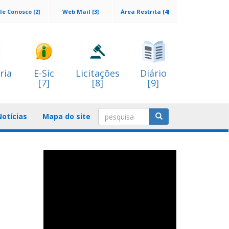
le Conosco [2]
Web Mail [3]
Área Restrita [4]
ria
E-Sic
Licitações
Diário
[7]
[8]
[9]
Notícias
Mapa do site