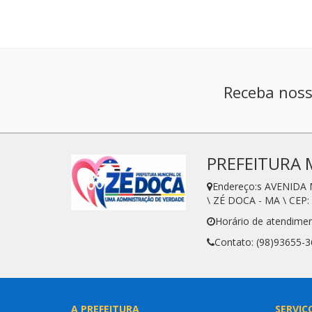
Receba noss
PREFEITURA 
Endereço:s AVENIDA
\ ZÉ DOCA - MA \ CEP:
Horário de atendimen
Contato: (98)93655-
A PREFEITURA
SERVIÇ