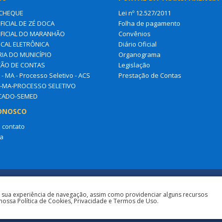
CHEQUE
Lei nº 12.527/2011
FICIAL DE ZÉ DOCA
Folha de pagamento
OFICIAL DO MARANHÃO
Convênios
SCAL ELETRÔNICA
Diário Oficial
IA DO MUNICÍPIO
Organograma
ÃO DE CONTAS
Legislação
- MA - Processo Seletivo - ACS
Prestação de Contas
-MA-PROCESSO SELETIVO
ICADO-SEMED
ONOSCO
 contato
a
a sua experiência de navegação, assim como providenciar alguns recursos
nossa Política de Cookies, Privacidade e Termos de Uso.
Todos os direitos r