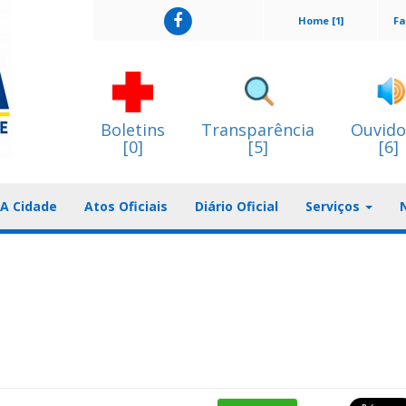
Home [1]
Fa
Boletins
Transparência
Ouvido
[0]
[5]
[6]
A Cidade
Atos Oficiais
Diário Oficial
Serviços