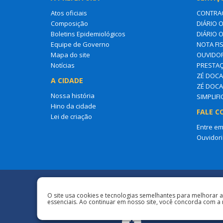
Atos oficiais
CONTRA
Composição
DIÁRIO O
Boletins Epidemiológicos
DIÁRIO 
Equipe de Governo
NOTA FI
Mapa do site
OUVIDOR
Notícias
PRESTAÇ
ZÉ DOCA 
A CIDADE
ZÉ DOCA
Nossa história
SIMPLIF
Hino da cidade
FALE C
Lei de criação
Entre em
Ouvidori
Redes Sociais
O site usa cookies e tecnologias semelhantes para melhorar 
essenciais. Ao continuar em nosso site, você concorda com a 