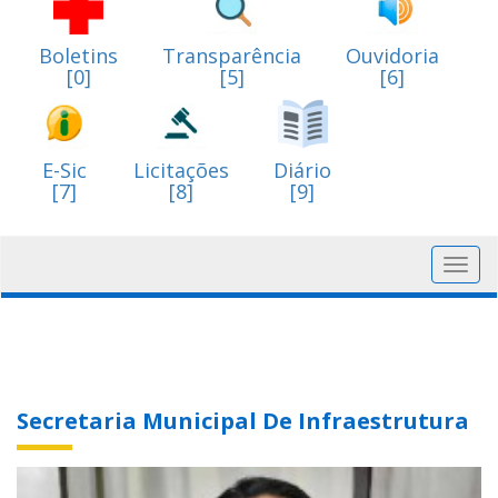
Boletins
Transparência
Ouvidoria
[0]
[5]
[6]
E-Sic
Licitações
Diário
[7]
[8]
[9]
Toggl
navig
Secretaria Municipal De Infraestrutura