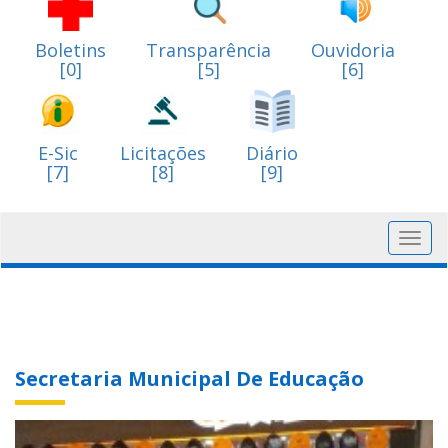
Boletins
Transparência
Ouvidoria
[0]
[5]
[6]
E-Sic
Licitações
Diário
[7]
[8]
[9]
Toggl
navig
Secretaria Municipal De Educação