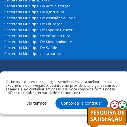
Secretaria Municipal De Administração
Secretaria Municipal De Agricultura
Secretaria Municipal De Assistência Social
Secretaria Municipal De Educação
Secretaria Municipal De Esporte E Lazer
Secretaria Municipal De Infraestrutura
Secretaria Municipal De Meio-Ambiente
Secretaria Municipal De Saúde
Secretaria Municipal de Urbanismo
Redes
Sociais
O site usa cookies e tecnologias semelhantes para melhorar a sua
Todos os direitos reservados à Prefeitura
experiência de navegação, assim como providenciar alguns recursos
Municipal de Zé Doca
essenciais. Ao continuar em nosso site, você concorda com a nossa
Política de Cookies, Privacidade e Termos de Uso.
Ver termos
Concordar e continuar