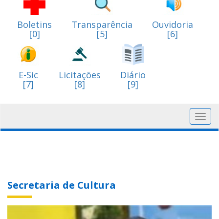
Boletins
Transparência
Ouvidoria
[0]
[5]
[6]
E-Sic
Licitações
Diário
[7]
[8]
[9]
Toggl
navig
Secretaria de Cultura