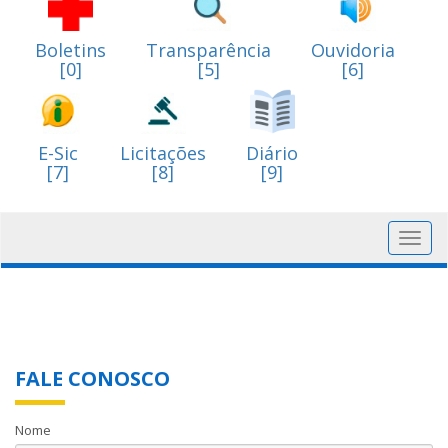
Boletins
Transparência
Ouvidoria
[0]
[5]
[6]
E-Sic
Licitações
Diário
[7]
[8]
[9]
Toggl
navig
FALE CONOSCO
Nome