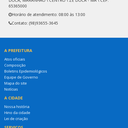
DOCA, MARANHÃO \ CENTRO \ ZÉ DOCA - MA \ CEP:
65365000
Horário de atendimento: 08:00 às 13:00
Contato: (98)93655-3645
A PREFEITURA
Atos oficiais
Composição
Boletins Epidemiológicos
Equipe de Governo
Mapa do site
Notícias
A CIDADE
Nossa história
Hino da cidade
Lei de criação
SERVIÇOS