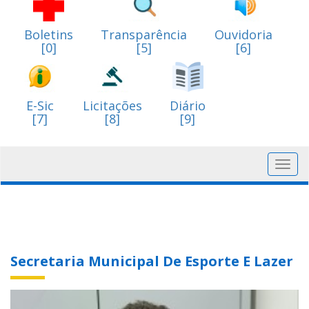
Boletins
Transparência
Ouvidoria
[0]
[5]
[6]
E-Sic
Licitações
Diário
[7]
[8]
[9]
Toggl
navig
Secretaria Municipal De Esporte E Lazer