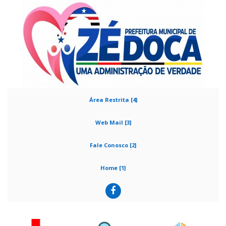
Área Restrita [4]
Web Mail [3]
Fale Conosco [2]
Home [1]