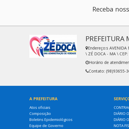
Receba noss
PREFEITURA 
Endereço:s AVENIDA
\ ZÉ DOCA - MA \ CEP:
Horário de atendimen
Contato: (98)93655-
A PREFEITURA
SERVIÇ
Atos oficiais
CONTRA
Composição
DIÁRIO O
Boletins Epidemiológicos
DIÁRIO 
Equipe de Governo
NOTA FI