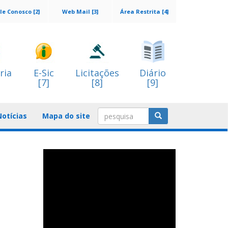
le Conosco [2]
Web Mail [3]
Área Restrita [4]
ria
E-Sic
Licitações
Diário
[7]
[8]
[9]
Notícias
Mapa do site