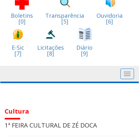
Boletins
Transparência
Ouvidoria
[0]
[5]
[6]
E-Sic
Licitações
Diário
[7]
[8]
[9]
Toggl
navig
Cultura
1ª FEIRA CULTURAL DE ZÉ DOCA