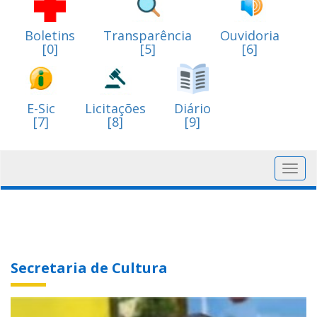
Boletins
Transparência
Ouvidoria
[0]
[5]
[6]
E-Sic
Licitações
Diário
[7]
[8]
[9]
Toggl
navig
Secretaria de Cultura