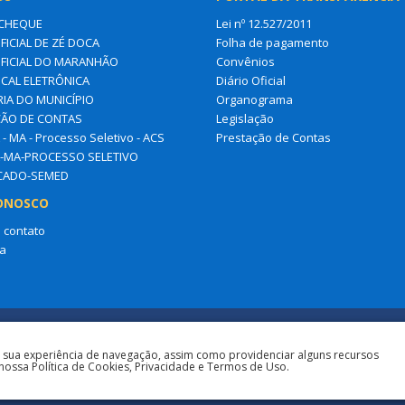
CHEQUE
Lei nº 12.527/2011
FICIAL DE ZÉ DOCA
Folha de pagamento
OFICIAL DO MARANHÃO
Convênios
SCAL ELETRÔNICA
Diário Oficial
IA DO MUNICÍPIO
Organograma
ÃO DE CONTAS
Legislação
- MA - Processo Seletivo - ACS
Prestação de Contas
-MA-PROCESSO SELETIVO
ICADO-SEMED
ONOSCO
 contato
a
a sua experiência de navegação, assim como providenciar alguns recursos
nossa Política de Cookies, Privacidade e Termos de Uso.
Todos os direitos r