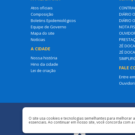
Atos oficiais
CONTRA
Composição
DIÁRIO O
Boletins Epidemiológicos
DIÁRIO 
Equipe de Governo
NOTA FI
Mapa do site
OUVIDOR
Notícias
PRESTAÇ
ZÉ DOCA 
A CIDADE
ZÉ DOCA
Nossa história
SIMPLIF
Hino da cidade
FALE C
Lei de criação
Entre em
Ouvidori
Redes Sociais
O site usa cookies e tecnologias semelhantes para melhorar 
essenciais. Ao continuar em nosso site, você concorda com a 