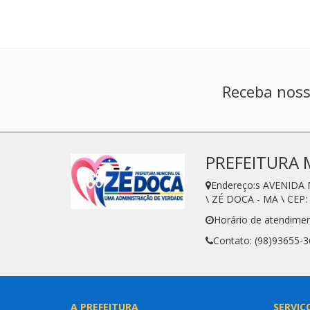
Receba noss
PREFEITURA 
Endereço:s AVENIDA
\ ZÉ DOCA - MA \ CEP:
Horário de atendimen
Contato: (98)93655-
A PREFEITURA
SERVIÇ