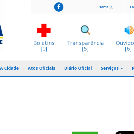
Home [1]
Fa
Boletins
Transparência
Ouvido
[0]
[5]
[6]
A Cidade
Atos Oficiais
Diário Oficial
Serviços