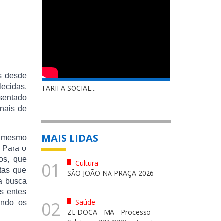
s desde
ecidas.
TARIFA SOCIAL...
sentado
inais de
MAIS LIDAS
o mesmo
. Para o
os, que
Cultura
01
etas que
SÃO JOÃO NA PRAÇA 2026
a busca
os entes
Saúde
02
ando os
ZÉ DOCA - MA - Processo