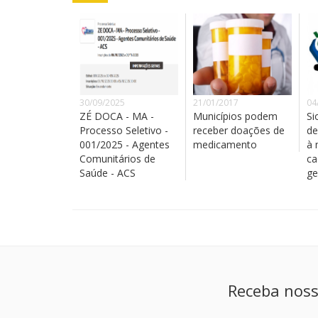
30/09/2025
21/01/2017
04
ZÉ DOCA - MA -
Municípios podem
Si
Processo Seletivo -
receber doações de
de
001/2025 - Agentes
medicamento
à 
Comunitários de
ca
Saúde - ACS
ge
Receba noss