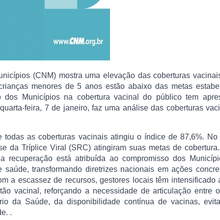
nicípios (CNM) mostra uma elevação das coberturas vacinai
crianças menores de 5 anos estão abaixo das metas estabel
o dos Municípios na cobertura vacinal do público tem apre
quarta-feira, 7 de janeiro, faz uma análise das coberturas vac
todas as coberturas vacinais atingiu o índice de 87,6%. N
e da Tríplice Viral (SRC) atingiram suas metas de cobertura
 a recuperação está atribuída ao compromisso dos Municípi
de saúde, transformando diretrizes nacionais em ações concr
 a escassez de recursos, gestores locais têm intensificado 
tão vacinal, reforçando a necessidade de articulação entre 
ério da Saúde, da disponibilidade contínua de vacinas, evit
e. .