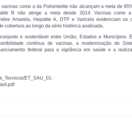
o, vacinas como a da Poliomielite não alcançam a meta de 95
patite B não atinge a meta desde 2014. Vacinas como a
ebre Amarela, Hepatite A, DTP e Varicela evidenciam os d
de cobertura ao longo da série histórica analisada.
njunto e sustentável entre União, Estados e Municípios. E
ponibilidade contínua de vacinas, a modernização do Sis
nanciamento federal para a vigilância em saúde e a realiz
udos_Tecnicos/ET_SAU_01-
sil.pdf