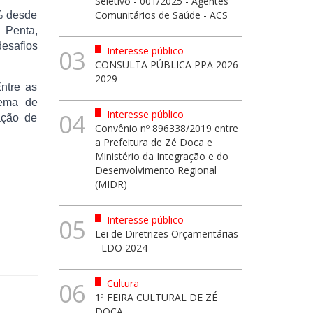
Seletivo - 001/2025 - Agentes
Comunitários de Saúde - ACS
% desde
 Penta,
esafios
Interesse público
03
CONSULTA PÚBLICA PPA 2026-
2029
ntre as
tema de
Interesse público
04
ação de
Convênio nº 896338/2019 entre
a Prefeitura de Zé Doca e
Ministério da Integração e do
Desenvolvimento Regional
(MIDR)
Interesse público
05
Lei de Diretrizes Orçamentárias
- LDO 2024
Cultura
06
1ª FEIRA CULTURAL DE ZÉ
DOCA