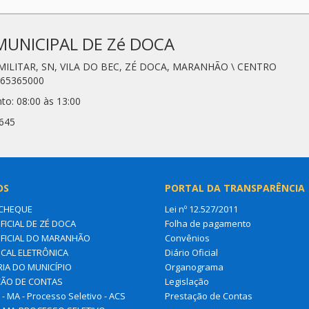
MUNICIPAL DE Zé DOCA
 MILITAR, SN, VILA DO BEC, ZÉ DOCA, MARANHÃO \ CENTRO
 65365000
to: 08:00 às 13:00
3645
OS
PORTAL DA TRANSPARÊNCIA
CHEQUE
Lei nº 12.527/2011
FICIAL DE ZÉ DOCA
Folha de pagamento
OFICIAL DO MARANHÃO
Convênios
SCAL ELETRÔNICA
Diário Oficial
IA DO MUNICÍPIO
Organograma
ÃO DE CONTAS
Legislação
- MA - Processo Seletivo - ACS
Prestação de Contas