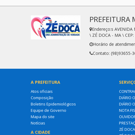
PREFEITURA 
Endereço:s AVENIDA
\ ZÉ DOCA - MA \ CEP:
Horário de atendimen
Contato: (98)93655-
A PREFEITURA
SERVIÇ
Atos oficiais
CONTRA
Composição
DIÁRIO O
Boletins Epidemiológicos
DIÁRIO 
Equipe de Governo
NOTA FI
Mapa do site
OUVIDOR
Notícias
PRESTAÇ
ZÉ DOCA 
A CIDADE