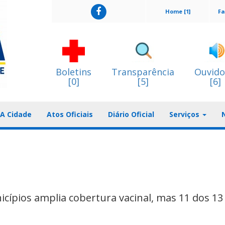
Home [1]
Fa
Boletins
Transparência
Ouvido
[0]
[5]
[6]
A Cidade
Atos Oficiais
Diário Oficial
Serviços
ípios amplia cobertura vacinal, mas 11 dos 13