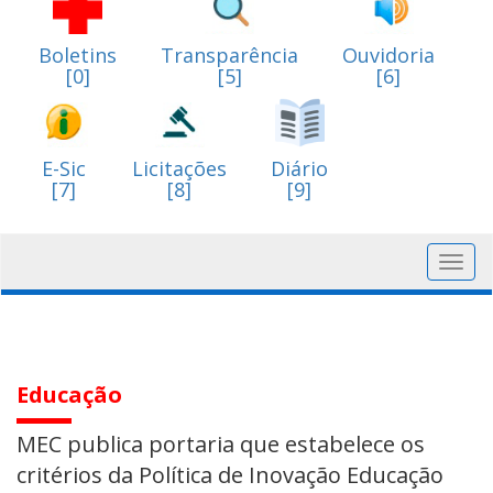
Boletins
Transparência
Ouvidoria
[0]
[5]
[6]
E-Sic
Licitações
Diário
[7]
[8]
[9]
Toggl
navig
Educação
MEC publica portaria que estabelece os
critérios da Política de Inovação Educação