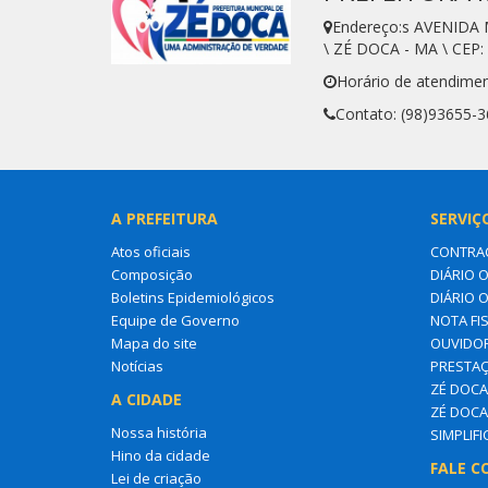
Endereço:s AVENIDA
\ ZÉ DOCA - MA \ CEP:
Horário de atendimen
Contato: (98)93655-
A PREFEITURA
SERVIÇ
Atos oficiais
CONTRA
Composição
DIÁRIO O
Boletins Epidemiológicos
DIÁRIO 
Equipe de Governo
NOTA FI
Mapa do site
OUVIDOR
Notícias
PRESTAÇ
ZÉ DOCA 
A CIDADE
ZÉ DOCA
Nossa história
SIMPLIF
Hino da cidade
FALE C
Lei de criação