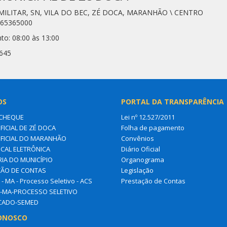
 MILITAR, SN, VILA DO BEC, ZÉ DOCA, MARANHÃO \ CENTRO
 65365000
to: 08:00 às 13:00
3645
OS
PORTAL DA TRANSPARÊNCIA
CHEQUE
Lei nº 12.527/2011
FICIAL DE ZÉ DOCA
Folha de pagamento
OFICIAL DO MARANHÃO
Convênios
SCAL ELETRÔNICA
Diário Oficial
IA DO MUNICÍPIO
Organograma
ÃO DE CONTAS
Legislação
- MA - Processo Seletivo - ACS
Prestação de Contas
-MA-PROCESSO SELETIVO
ICADO-SEMED
ONOSCO