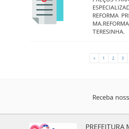
ESPECIALIZ
REFORMA PR
MA.REFORM
TERESINHA.
«
1
2
3
Receba noss
PREFEITURA 