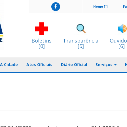
Home [1]
Fa
Boletins
Transparência
Ouvido
[0]
[5]
[6]
A Cidade
Atos Oficiais
Diário Oficial
Serviços