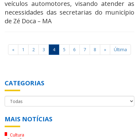
veículos automotores, visando atender as
necessidades das secretarias do município
de Zé Doca – MA
«
1
2
3
4
5
6
7
8
»
Última
CATEGORIAS
MAIS NOTÍCIAS
Cultura