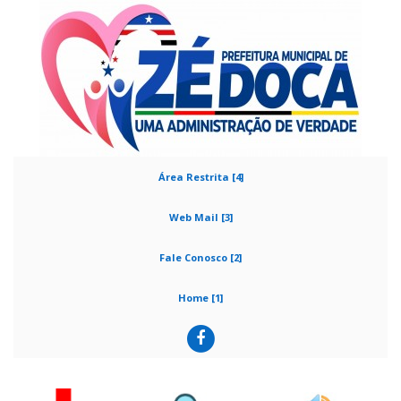
Área Restrita [4]
Web Mail [3]
Fale Conosco [2]
Home [1]