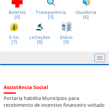
Boletins
Transparência
Ouvidoria
[0]
[5]
[6]
E-Sic
Licitações
Diário
[7]
[8]
[9]
Toggl
navig
Assistência Social
Portaria habilita Municípios para
recebimento de incentivo financeiro voltado