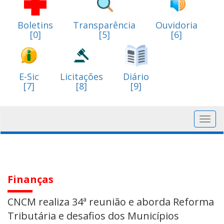
Boletins
Transparência
Ouvidoria
[0]
[5]
[6]
E-Sic
Licitações
Diário
[7]
[8]
[9]
Toggl
navig
Finanças
CNCM realiza 34ª reunião e aborda Reforma
Tributária e desafios dos Municípios