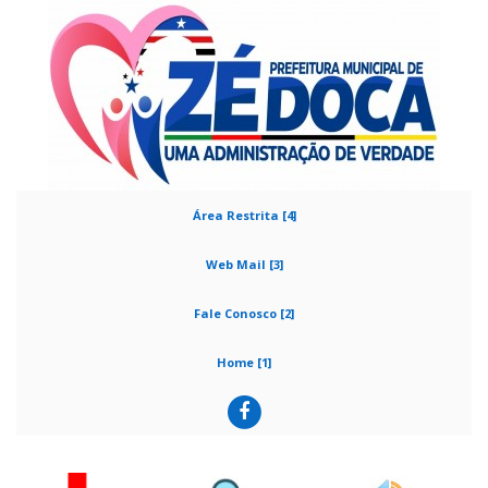
Área Restrita [4]
Web Mail [3]
Fale Conosco [2]
Home [1]