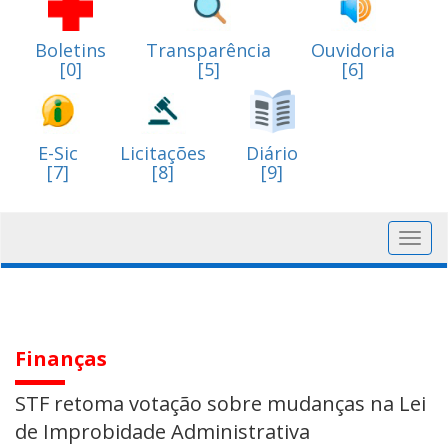
Boletins
Transparência
Ouvidoria
[0]
[5]
[6]
E-Sic
Licitações
Diário
[7]
[8]
[9]
Toggl
navig
Finanças
STF retoma votação sobre mudanças na Lei
de Improbidade Administrativa