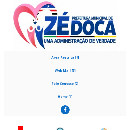
Área Restrita [4]
Web Mail [3]
Fale Conosco [2]
Home [1]