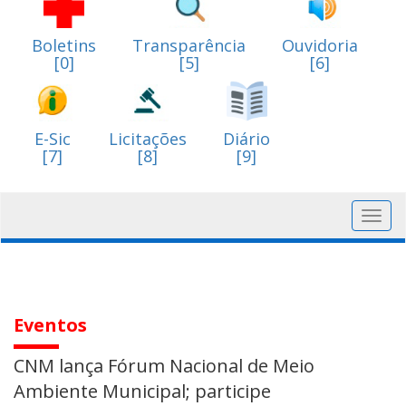
Boletins
Transparência
Ouvidoria
[0]
[5]
[6]
E-Sic
Licitações
Diário
[7]
[8]
[9]
Toggl
navig
Eventos
CNM lança Fórum Nacional de Meio
Ambiente Municipal; participe