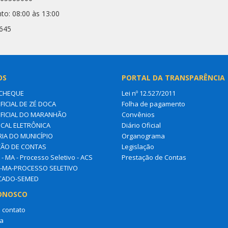
to: 08:00 às 13:00
3645
OS
PORTAL DA TRANSPARÊNCIA
CHEQUE
Lei nº 12.527/2011
FICIAL DE ZÉ DOCA
Folha de pagamento
OFICIAL DO MARANHÃO
Convênios
SCAL ELETRÔNICA
Diário Oficial
IA DO MUNICÍPIO
Organograma
ÃO DE CONTAS
Legislação
- MA - Processo Seletivo - ACS
Prestação de Contas
-MA-PROCESSO SELETIVO
ICADO-SEMED
ONOSCO
 contato
a