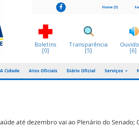
Home [1]
Fa
Boletins
Transparência
Ouvido
[0]
[5]
[6]
A Cidade
Atos Oficiais
Diário Oficial
Serviços
saúde até dezembro vai ao Plenário do Senado;