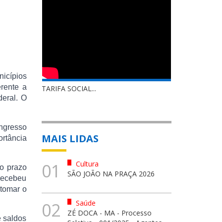
nicípios
rente a
TARIFA SOCIAL...
eral. O
ngresso
MAIS LIDAS
rtância
Cultura
01
 o prazo
SÃO JOÃO NA PRAÇA 2026
 recebeu
etomar o
Saúde
02
ZÉ DOCA - MA - Processo
e saldos