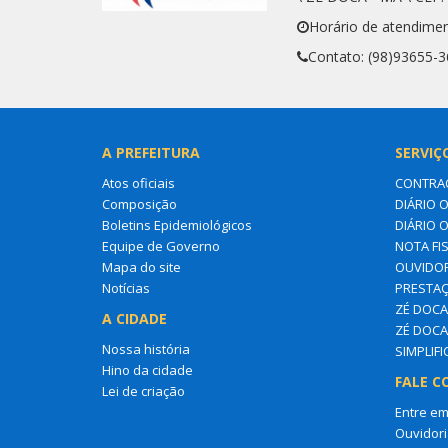
Horário de atendimen
Contato: (98)93655-
A PREFEITURA
SERVIÇ
Atos oficiais
CONTRA
Composição
DIÁRIO O
Boletins Epidemiológicos
DIÁRIO 
Equipe de Governo
NOTA FI
Mapa do site
OUVIDOR
Notícias
PRESTAÇ
ZÉ DOCA 
A CIDADE
ZÉ DOCA
Nossa história
SIMPLIF
Hino da cidade
FALE C
Lei de criação
Entre em
Ouvidori