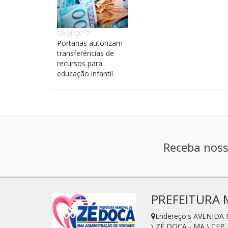
03/01/2017
Portarias autorizam
transferências de
recursos para
educação infantil
Receba noss
PREFEITURA 
Endereço:s AVENIDA
\ ZÉ DOCA - MA \ CEP: