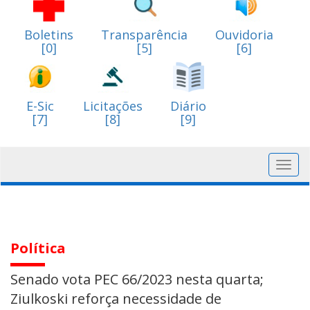
Boletins
Transparência
Ouvidoria
[0]
[5]
[6]
E-Sic
Licitações
Diário
[7]
[8]
[9]
Toggl
navig
Política
Senado vota PEC 66/2023 nesta quarta;
Ziulkoski reforça necessidade de