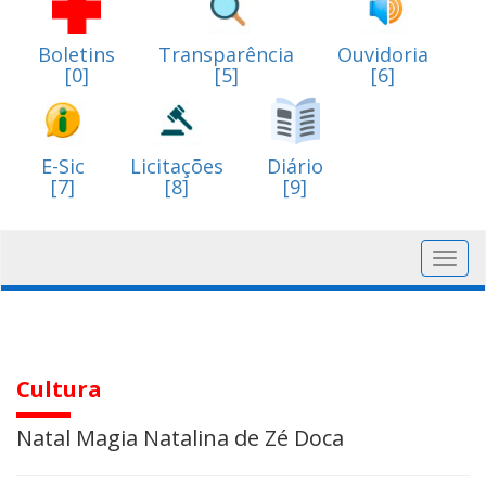
Boletins
Transparência
Ouvidoria
[0]
[5]
[6]
E-Sic
Licitações
Diário
[7]
[8]
[9]
Toggl
navig
Cultura
Natal Magia Natalina de Zé Doca