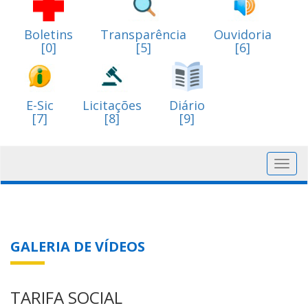
Boletins
Transparência
Ouvidoria
[0]
[5]
[6]
E-Sic
Licitações
Diário
[7]
[8]
[9]
Toggl
navig
GALERIA DE VÍDEOS
TARIFA SOCIAL