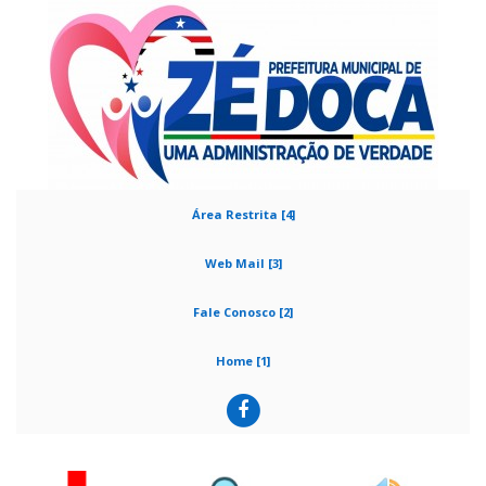
Área Restrita [4]
Web Mail [3]
Fale Conosco [2]
Home [1]